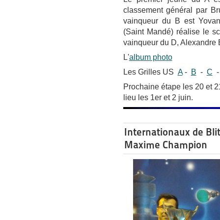
classement général par B
vainqueur du B est Yovann
(Saint Mandé) réalise le s
vainqueur du D, Alexandre B
L'
album photo
Les Grilles US
A
-
B
-
C
Prochaine étape les 20 et 2
lieu les 1er et 2 juin.
Internationaux de Bli
Maxime Champion