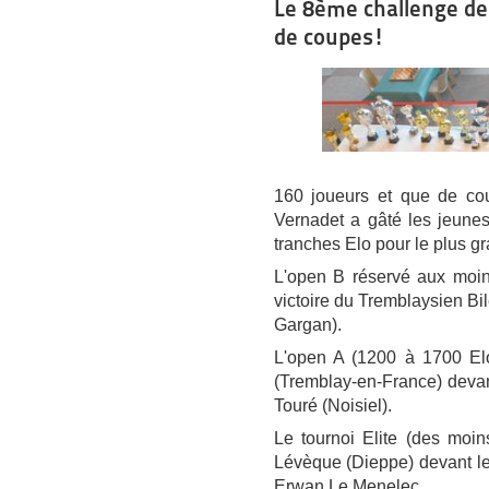
Le 8ème challenge de
de coupes!
160 joueurs et que de c
Vernadet a gâté les jeunes 
tranches Elo pour le plus gr
L'open B réservé aux moin
victoire du Tremblaysien Bi
Gargan).
L'open A (1200 à 1700 El
(Tremblay-en-France) devant
Touré (Noisiel).
Le tournoi Elite (des moi
Lévèque (Dieppe) devant le
Erwan Le Menelec.