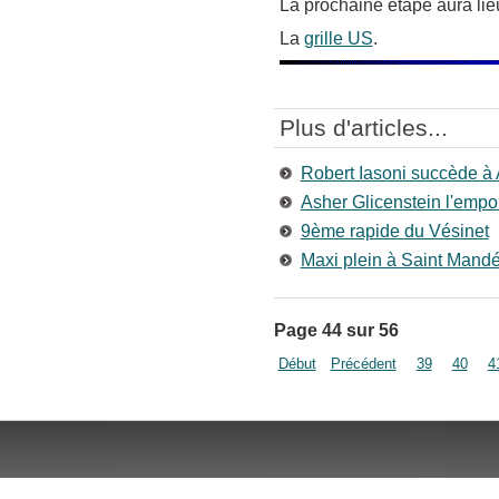
La prochaine étape aura lieu
La
grille US
.
Plus d'articles...
Robert Iasoni succède à A
Asher Glicenstein l'emp
9ème rapide du Vésinet
Maxi plein à Saint Mand
Page 44 sur 56
Début
Précédent
39
40
4