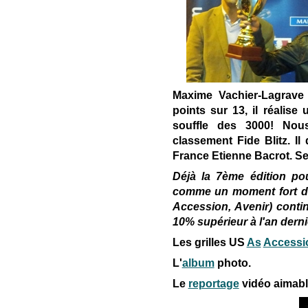
Maxime Vachier-Lagrave
points sur 13, il réalis
souffle des 3000! Nou
classement Fide Blitz. I
France Etienne Bacrot. S
Déjà la 7ème édition pou
comme un moment fort de n
Accession, Avenir) contin
10% supérieur à l'an derni
Les grilles US
As
Accessi
L'
album
photo.
Le
reportage
vidéo aimabl