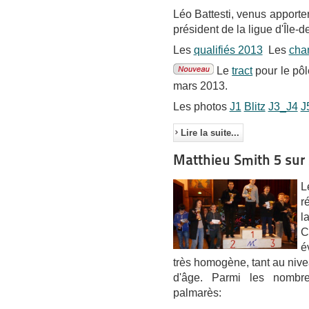
Léo Battesti, venus apporte
président de la ligue d'Île-
Les
qualifiés 2013
Les
cha
Le
tract
pour le pôl
mars 2013.
Les photos
J1
Blitz
J3_J4
J
Lire la suite...
Matthieu Smith 5 sur 
L
r
l
C
é
très homogène, tant au niv
d'âge. Parmi les nombre
palmarès: