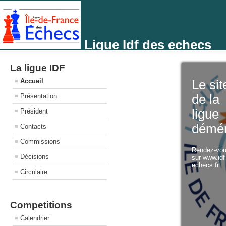
Ligue Idf des echecs
La ligue IDF
Accueil
Le sit
Présentation
de la
ligue
Président
démé
Contacts
Commissions
Rendez-vo
Décisions
sur www.idf
echecs.fr
Circulaire
Competitions
Calendrier