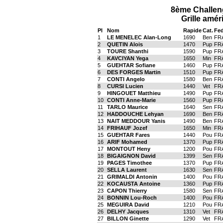
8ème Challe
Grille amér
Pl
Nom
Rapide
Cat.
Fe
1
LE MENELEC Alan-Long
1690
Ben
FR
2
QUETIN Alois
1470
Pup
FR
3
TOURE Shanthi
1590
Pup
FR
4
KAVCIYAN Yega
1650
Min
FR
5
GUEHTAR Sofiane
1460
Pup
FR
6
DES FORGES Martin
1510
Pup
FR
7
CONTI Angelo
1580
Ben
FR
8
CURSI Lucien
1440
Vet
FR
9
HINGOUET Matthieu
1490
Pup
FR
10
CONTI Anne-Marie
1560
Pup
FR
11
TARLO Maurice
1640
Sen
FR
12
HADDOUCHE Lehyan
1690
Ben
FR
13
NAIT MEDDOUR Yanis
1490
Ben
FR
14
FRIHAUF Jozef
1650
Min
FR
15
GUEHTAR Fares
1440
Pou
FR
16
ARIF Mohamed
1370
Pup
FR
17
MONTOUT Heny
1200
Pou
FR
18
BIGAIGNON David
1399
Sen
FR
19
PAGES Timothee
1370
Pup
FR
20
SELLA Laurent
1630
Sen
FR
21
GRIMALDI Antonin
1400
Pou
FR
22
KOCAUSTA Antoine
1360
Pup
FR
23
CAPON Thierry
1580
Sen
FR
24
BONNIN Lou-Roch
1400
Pou
FR
25
MEGUIRA David
1210
Pou
FR
26
DELHY Jacques
1310
Vet
FR
27
BILLON Ginette
1290
Vet
FR