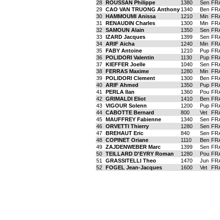
28
ROUSSAN Philippe
1380
Sen
FR
29
CAO VAN TRUONG Anthony
1340
Ben
FR
30
HAMMOUMI Anissa
1210
Min
FR
31
RENAUDIN Charles
1300
Min
FR
32
SAMOUN Alain
1350
Sen
FR
33
IZARD Jacques
1399
Sen
FR
34
ARIF Aicha
1240
Min
FR
35
FABY Antoine
1210
Pup
FR
36
POLIDORI Valentin
1130
Pup
FR
37
KIEFFER Joelle
1040
Sen
FR
38
FERRAS Maxime
1280
Min
FR
39
POLIDORI Clement
1300
Ben
FR
40
ARIF Ahmed
1350
Pup
FR
41
PERLA Ilan
1360
Pou
FR
42
GRIMALDI Eliot
1410
Ben
FR
43
VIGOUR Solenn
1200
Pup
FR
44
CABOTTE Bernard
800
Vet
FR
45
MAUFFREY Fabienne
1340
Sen
FR
46
ORVETTI Thierry
1280
Sen
FR
47
BREHAUT Eric
840
Sen
FR
48
COPINET Oriane
1110
Ben
FR
49
ZAJDENWEBER Marc
1399
Sen
FR
50
TEILLARD D'EYRY Roman
1280
Pou
FR
51
GRASSITELLI Theo
1470
Jun
FR
52
FOGEL Jean-Jacques
1600
Vet
FR