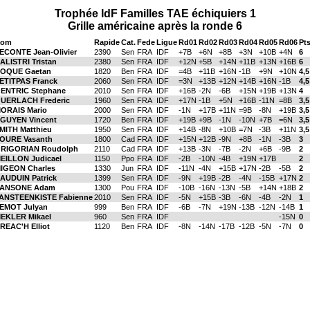
Trophée IdF Familles TAE échiquiers 1
Grille américaine après la ronde 6
Nom
Rapide
Cat.
Fede
Ligue
Rd01
Rd02
Rd03
Rd04
Rd05
Rd06
Pt
ECONTE Jean-Olivier
2390
Sen
FRA
IDF
+7B
+6N
+8B
+3N
+10B
+4N
6
ALISTRI Tristan
2380
Sen
FRA
IDF
+12N
+5B
+14N
+11B
+13N
+16B
6
OQUE Gaetan
1820
Ben
FRA
IDF
=4B
+11B
+16N
-1B
+9N
+10N
4,5
ETITPAS Franck
2060
Sen
FRA
IDF
=3N
+13B
+12N
+14B
+16N
-1B
4,5
ENTRIC Stephane
2010
Sen
FRA
IDF
+16B
-2N
-6B
+15N
+19B
+13N
4
UERLACH Frederic
1960
Sen
FRA
IDF
+17N
-1B
+5N
+16B
-11N
=8B
3,5
ORAIS Mario
2000
Sen
FRA
IDF
-1N
+17B
+11N
=9B
-8N
+19B
3,5
GUYEN Vincent
1720
Ben
FRA
IDF
+19B
+9B
-1N
-10N
+7B
=6N
3,5
MITH Matthieu
1950
Sen
FRA
IDF
+14B
-8N
+10B
=7N
-3B
+11N
3,5
OURE Vasanth
1800
Cad
FRA
IDF
+15N
+12B
-9N
+8B
-1N
-3B
3
RIGORIAN Roudolph
2110
Cad
FRA
IDF
+13B
-3N
-7B
-2N
+6B
-9B
2
EILLON Judicael
1150
Ppo
FRA
IDF
-2B
-10N
-4B
+19N
+17B
2
IGEON Charles
1330
Jun
FRA
IDF
-11N
-4N
+15B
+17N
-2B
-5B
2
AUDUIN Patrick
1399
Sen
FRA
IDF
-9N
+19B
-2B
-4N
-15B
+17N
2
ANSONE Adam
1300
Pou
FRA
IDF
-10B
-16N
-13N
-5B
+14N
+18B
2
ANSTEENKISTE Fabienne
2010
Sen
FRA
IDF
-5N
+15B
-3B
-6N
-4B
-2N
1
EMOT Julyan
999
Ben
FRA
IDF
-6B
-7N
+19N
-13B
-12N
-14B
1
EKLER Mikael
960
Sen
FRA
IDF
-15N
0
REAC'H Elliot
1120
Ben
FRA
IDF
-8N
-14N
-17B
-12B
-5N
-7N
0