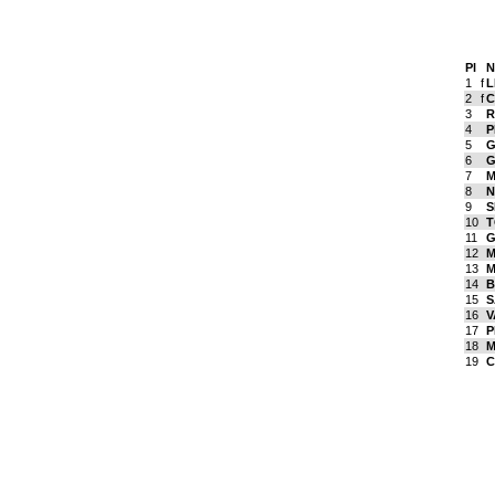
Pl
1
f
L
2
f
C
3
R
4
P
5
G
6
G
7
M
8
N
9
S
10
T
11
G
12
M
13
M
14
B
15
S
16
V
17
P
18
M
19
C