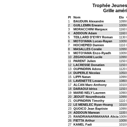
Trophée Jeunes 
Grille amér
Pl
Nom
Elo
1
BAUDUIN Alexandre
1099
2
GUILLEMIN Erwann
1009
3
MORACCHINI Margaux
1160
4
ADDOUN Adam
1160
5
TEILLARD D'EYRY Roman
1130
6
MOTOYAMA Lucas-Rayan
1009
7
HOCHEPIED Damien
1110
8
MASALLES Coralie
1099
9
MOTOYAMA Enzo-Ryadh
1009
10
ZEGHOUANI Lucile
1099
11
PARENT Julien
1150
12
LACRESSE Donatien
1150
13
OUPINDRIN Adora
1120
14
DUPERLE Nicolas
1050
15
LIPPI Natan
1099
16
LAVENETTE Levanna
1080
17
ALCAN Marc-Anthony
1010
18
DARAOUI Idriss
1150
19
MARIE-NELY Laureen
1090
20
JEOUIT Nourelhouda
1099
21
OUPINDRIN Timothy
1110
22
LE MENELEC Ryan-Hoang
1010
23
QUOICO Jean Baptiste
1099
24
ADDOUN Marwan
1100
25
RANDRIANARIMANANA Alicia
1009
26
FIETTA Arthur
1009
27
KAMEL Fadi
1010