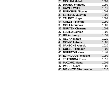
28
MEZIANI Mehdi
1009
29
DUONG Francois
1099
30
KAMEL Wakil
1010
31
ROUCHON Nicolas
1009
32
ESTEVES Valentin
1009
33
TALBOT Hugo
1009
34
COLLET Etienne
1090
35
MOLLA Sumaia
1009
36
NGUYEN Clement
1009
37
LEDIEU Damien
1009
38
HO Anthony
1100
39
ALCAN Mateo
1020
40
MONIZ Antoine
1009
41
SANSONE Alessio
1010
42
COLLET Thibault
1009
43
BOUNZOU Kenz
1140
44
EL YACOUBI Wassim
1099
45
TSASUNGA Kevin
1010
46
MAZOUZI Sana
1009
47
PAGET Alexy
1009
48
DIAKHITE Alfoussenie
1010