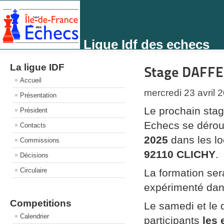
Ligue Idf des echecs
La ligue IDF
Stage DAFFE 
Accueil
mercredi 23 avril 
Présentation
Le prochain stag
Président
Echecs se dérou
Contacts
2025
dans les l
Commissions
92110 CLICHY
.
Décisions
Circulaire
La formation se
expérimenté dan
Competitions
Le samedi et le
Calendrier
participants
les 