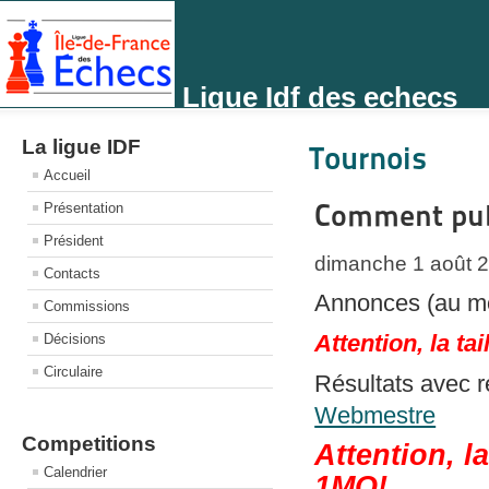
Ligue Idf des echecs
La ligue IDF
Tournois
Accueil
Comment publ
Présentation
Président
dimanche 1 août 
Contacts
Annonces (au mo
Commissions
Attention, la t
Décisions
Circulaire
Résultats avec r
Webmestre
Competitions
Attention, l
Calendrier
1MO!