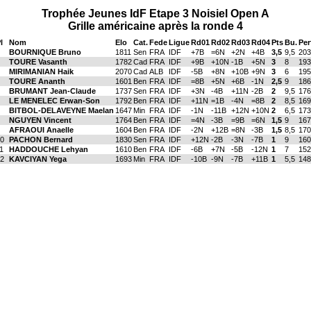
Trophée Jeunes IdF Etape 3 Noisiel Open A
Grille américaine après la ronde 4
l
Nom
Elo
Cat.
Fede
Ligue
Rd01
Rd02
Rd03
Rd04
Pts
Bu.
Per
BOURNIQUE Bruno
1811
Sen
FRA
IDF
+7B
=6N
+2N
+4B
3,5
9,5
203
TOURE Vasanth
1782
Cad
FRA
IDF
+9B
+10N
-1B
+5N
3
8
193
MIRIMANIAN Haik
2070
Cad
ALB
IDF
-5B
+8N
+10B
+9N
3
6
195
TOURE Ananth
1601
Ben
FRA
IDF
=8B
+5N
+6B
-1N
2,5
9
186
BRUMANT Jean-Claude
1737
Sen
FRA
IDF
+3N
-4B
+11N
-2B
2
9,5
176
LE MENELEC Erwan-Son
1792
Ben
FRA
IDF
+11N
=1B
-4N
=8B
2
8,5
169
BITBOL-DELAVEYNE Maelan
1647
Min
FRA
IDF
-1N
-11B
+12N
+10N
2
6,5
173
NGUYEN Vincent
1764
Ben
FRA
IDF
=4N
-3B
=9B
=6N
1,5
9
167
AFRAOUI Anaelle
1604
Ben
FRA
IDF
-2N
+12B
=8N
-3B
1,5
8,5
170
0
PACHON Bernard
1830
Sen
FRA
IDF
+12N
-2B
-3N
-7B
1
9
160
1
HADDOUCHE Lehyan
1610
Ben
FRA
IDF
-6B
+7N
-5B
-12N
1
7
152
2
KAVCIYAN Yega
1693
Min
FRA
IDF
-10B
-9N
-7B
+11B
1
5,5
148