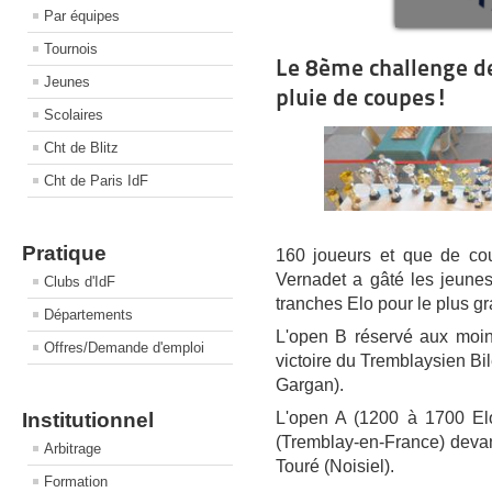
Par équipes
Tournois
Le 8ème challenge d
Jeunes
pluie de coupes!
Scolaires
Cht de Blitz
Cht de Paris IdF
Pratique
160 joueurs et que de c
Vernadet a gâté les jeunes 
Clubs d'IdF
tranches Elo pour le plus gr
Départements
L'open B réservé aux moin
Offres/Demande d'emploi
victoire du Tremblaysien Bi
Gargan).
L'open A (1200 à 1700 El
Institutionnel
(Tremblay-en-France) devant
Arbitrage
Touré (Noisiel).
Formation