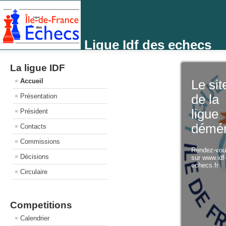
Ligue Idf des echecs
La ligue IDF
Accueil
Le sit
Présentation
de la
ligue
Président
démé
Contacts
Commissions
Rendez-vo
Décisions
sur www.idf
echecs.fr
Circulaire
Competitions
Calendrier