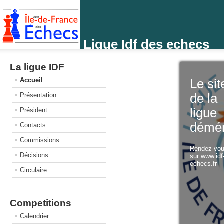
Ligue Idf des echecs
La ligue IDF
Accueil
Le sit
Présentation
de la
ligue
Président
démé
Contacts
Commissions
Rendez-vo
Décisions
sur www.idf
echecs.fr
Circulaire
Competitions
Calendrier