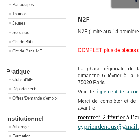
Par équipes
Tournois
N2F
Jeunes
N2F (limité aux 14 première
Scolaires
Cht de Blitz
COMPLET, plus de places d
Cht de Paris IdF
La phase régionale de l
Pratique
dimanche 6 février à la 
Clubs d'IdF
75020 Paris
Départements
Voici le
règlement de la com
Offres/Demande d'emploi
Merci de compléter et de
avant le
mercredi 2 février
à l’a
Institutionnel
cypriendenous@gmail
Arbitrage
Formation