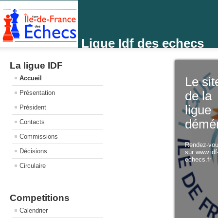
Ligue Idf des echecs
La ligue IDF
Accueil
Le sit
Présentation
de la
ligue
Président
démé
Contacts
Commissions
Rendez-vo
Décisions
sur www.idf
echecs.fr
Circulaire
Competitions
Calendrier