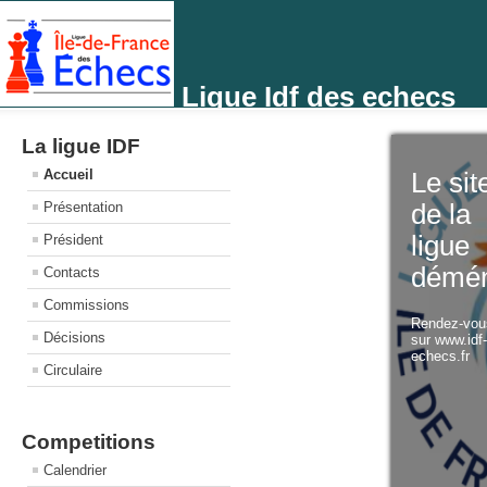
Ligue Idf des echecs
La ligue IDF
Accueil
Le sit
Présentation
de la
ligue
Président
démé
Contacts
Commissions
Rendez-vo
Décisions
sur www.idf
echecs.fr
Circulaire
Competitions
Calendrier