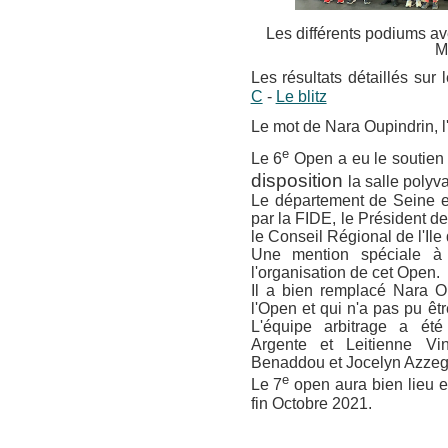
Les différents podiums av
M
Les résultats détaillés sur l
C
-
Le blitz
Le mot de Nara Oupindrin, l
e
Le 6
Open a eu le soutien 
disposition
la salle polyva
Le département de Seine et
par la FIDE, le Président d
le Conseil Régional de l'Ile
Une mention spéciale à
l'organisation de cet Open.
Il a bien remplacé Nara Ou
l'Open et qui n'a pas pu êt
L'équipe arbitrage a ét
Argente et Leitienne Vi
Benaddou et Jocelyn Azzegag
e
Le 7
open aura bien lieu e
fin Octobre 2021.