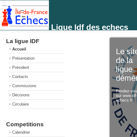
Ligue Idf des echecs
La ligue IDF
Accueil
Le sit
Présentation
de la
ligue
Président
démé
Contacts
Commissions
Rendez-vo
Décisions
sur www.idf
echecs.fr
Circulaire
Competitions
Calendrier