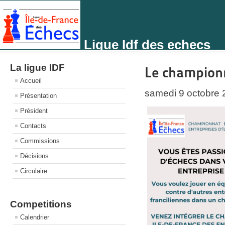
Ligue Idf des echecs
La ligue IDF
Le championn
Accueil
samedi 9 octobre 
Présentation
Président
Contacts
Commissions
Décisions
Circulaire
Competitions
Calendrier