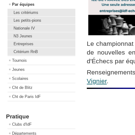
Par équipes
Les critériums
Les petits-pions
Nationale IV
N3 Jeunes
Le championnat 
Entreprises
de nouvelles en
Critérium RnB
d'Échecs par équ
Tournois
Jeunes
Renseignement
Scolaires
Vignier
.
Cht de Blitz
Cht de Paris IdF
Pratique
Clubs d'IdF
Départements