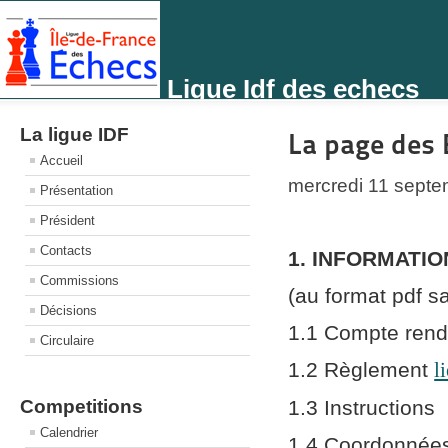
Ligue Idf des echecs
La ligue IDF
La page des 
Accueil
mercredi 11 sept
Présentation
Président
Contacts
1. INFORMATI
Commissions
(au format pdf s
Décisions
1.1 Compte ren
Circulaire
1.2 Règlement
l
Competitions
1.3 Instructions
Calendrier
1.4 Coordonnées 