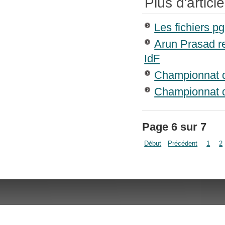
Plus d'article
Les fichiers 
Arun Prasad r
IdF
Championnat d
Championnat d
Page 6 sur 7
Début
Précédent
1
2