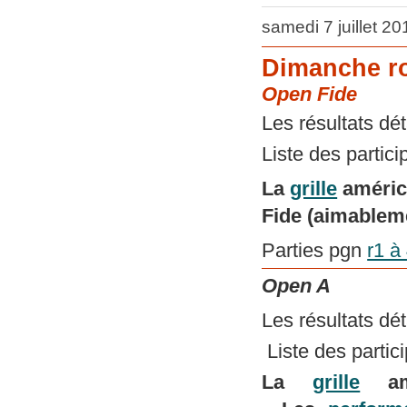
samedi 7 juillet 2
Dimanche ro
Open Fide
Les résultats dét
Liste des partic
La
grille
améric
Fide (aimablem
Parties pgn
r1 à
Open A
Les résultats dét
Liste des parti
La
grille
am