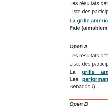
Les résultats dét
Liste des partic
La
grille améri
Fide (aimablem
Open A
Les résultats dét
Liste des partic
La
grille
amé
Les
performa
Benaddou)
Open B