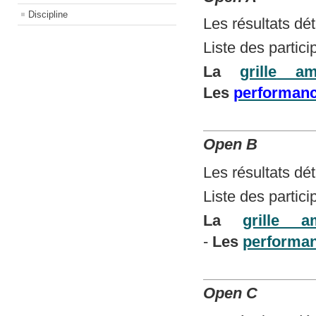
Discipline
Les résultats dét
Liste des partic
La
grille
amé
Les
performan
Open B
Les résultats dé
Liste des partic
La
grille 
-
Les
performa
Open C