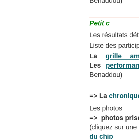
Benaddou)
Petit c
Les résultats dét
Liste des partic
La
grille am
Les
performa
Benaddou)
=> La
chroniqu
Les photos
=> photos pris
(cliquez sur une 
du chip