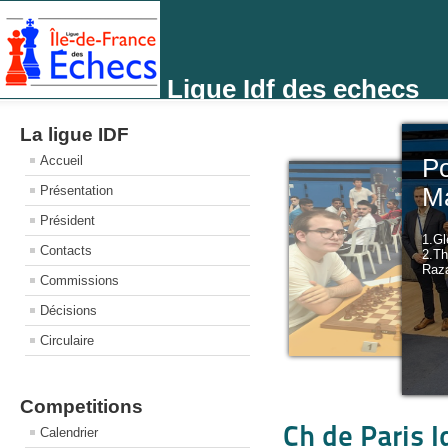
Ligue Idf des echecs
La ligue IDF
Accueil
P
Présentation
M
Président
1.Gl
Contacts
2.T
Raza
Commissions
Décisions
Circulaire
Competitions
Ch de Paris I
Calendrier