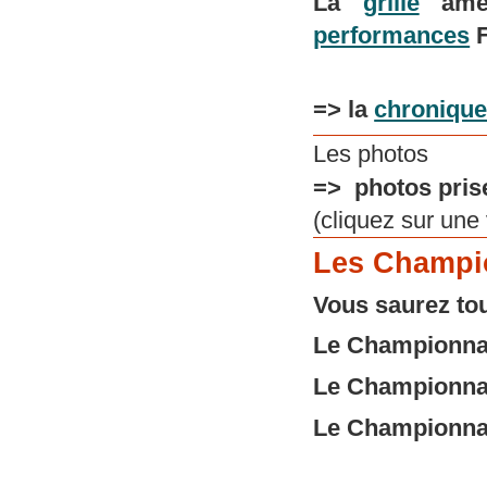
La
grille
amér
performances
F
=> la
chroniqu
Les photos
=> photos pris
(cliquez sur une 
Les Champi
Vous saurez tou
Le Championnat
Le Championnat
Le Championnat