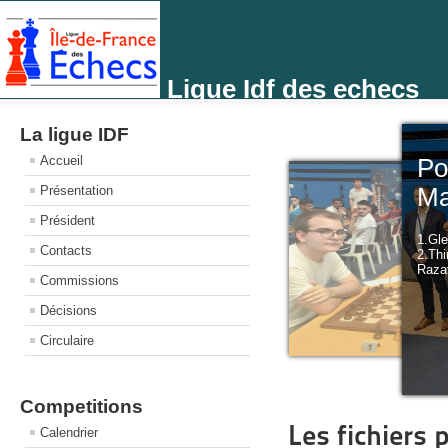
Ligue Idf des echecs
La ligue IDF
Accueil
P
Présentation
M
Président
1.Gl
Contacts
2.T
Raza
Commissions
Décisions
Circulaire
Competitions
Les fichiers
Calendrier