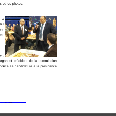
s et les photos.
, a
 au
in.
ce,
ert
Gargan et président de la commission
annoncé sa candidature à la présidence