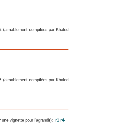
DE
(aimablement compilées par Khaled
DE
(aimablement compilées par Khaled
r une vignette pour l'agrandir)
:
r1
r4-