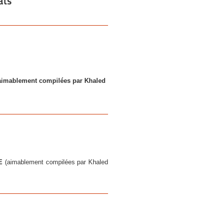
ats
aimablement compilées par Khaled
DE
(aimablement compilées par Khaled