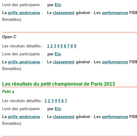
Liste des participants :
par
Elo
La
grille américaine
-
Le
classement
général
-
Les
performances
FI
Benaddou)
Open C
Les résultats détaillés :
1
2
3
4
5
6
7
8
9
Liste des participants :
par
Elo
La
grille américaine
-
Le
classement
général
-
Les
performances
FI
Benaddou)
Les résultats du petit championnat de Paris 2013
Petit a
Les résultats détaillés:
1
2
3
4
5
6
7
Liste des participants :
par
Elo
La
grille
américaine
-
Le
classement
général
-
Les
performances
FI
Benaddou)