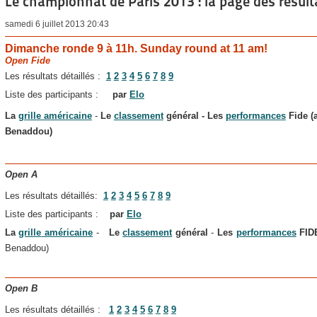
Le championnat de Paris 2013 : la page des résult
samedi 6 juillet 2013 20:43
Dimanche ronde 9 à 11h. Sunday round at 11 am!
Open Fide
Les résultats détaillés :
1
2
3
4
5
6
7
8
9
Liste des participants :
par
Elo
La
grille américaine
-
Le
classement
général
-
Les
performances
Fide (
Benaddou)
Open A
Les résultats détaillés:
1
2
3
4
5
6
7
8
9
Liste des participants :
par
Elo
La
grille
américaine
-
Le
classement
général
-
Les
performances
FI
Benaddou)
Open B
Les résultats détaillés :
1
2
3
4
5
6
7
8
9