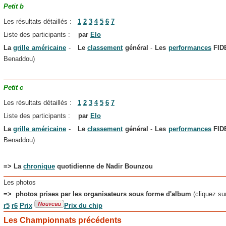
Petit b
Les résultats détaillés :
1
2
3
4
5
6
7
Liste des participants :
par
Elo
La
grille américaine
-
Le
classement
général
-
Les
performances
FI
Benaddou)
Petit c
Les résultats détaillés :
1
2
3
4
5
6
7
Liste des participants :
par
Elo
La
grille américaine
-
Le
classement
général
-
Les
performances
FI
Benaddou)
=> La
chronique
quotidienne de Nadir Bounzou
Les photos
=> photos prises par les organisateurs sous forme d'album
(cliquez su
r5
r6
Prix
Prix du chip
Les Championnats précédents