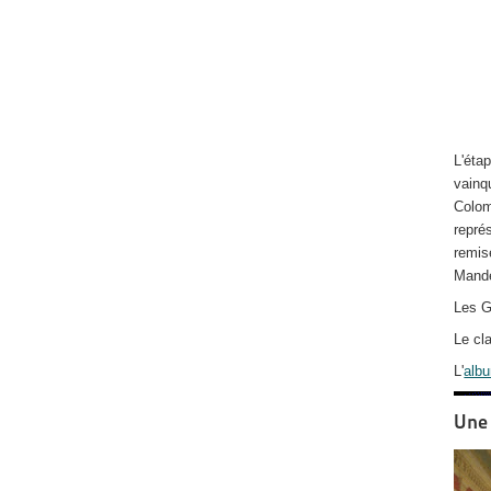
L'éta
vainq
Colo
repré
remis
Mand
Les G
Le cl
L'
alb
Une 