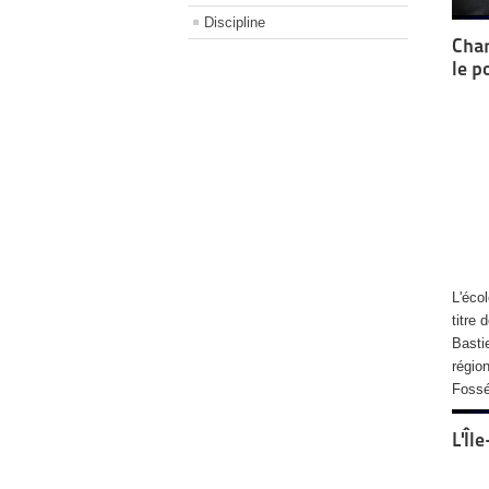
Discipline
Cham
le 
L'éco
titre
Basti
régio
Foss
L'Îl