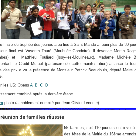
pe finale du trophée des jeunes a eu lieu à Saint Mandé a réuni plus de 80 jou
ueur final est Vasanth Touré (Maubuée Gondoire). Il devance Martin Roger
mbes) et Matthieu Fouliard (Issy-les-Moulineaux). Madame Michèle B
sentant le Crédit Mutuel (partenaire de cette manifestation) a lancé le tou
e des prix a vu la présence de Monsieur Patrick Beaudouin, député Maire 
é.
rilles US: Opens
A
B
C
D
assement combiné après la dernière étape.
um
photo (aimablement compilé par Jean-Olivier Leconte).
réunion de familles réussie
55 familles, soit 110 joueurs ont investi 
des fêtes de la Mairie du 16ème arrond