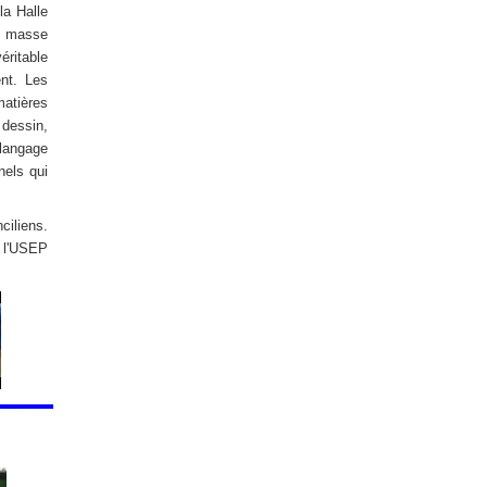
la Halle
e masse
ritable
ent. Les
atières
 dessin,
 langage
nels qui
iliens.
 l'USEP