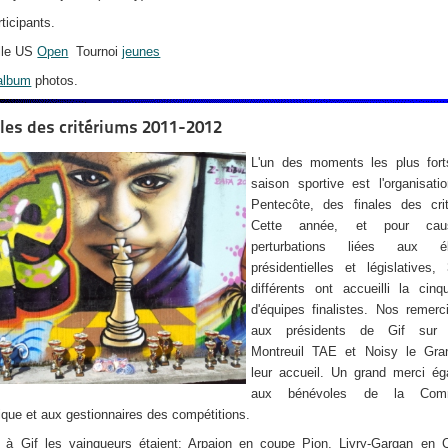
ticipants.
ille US
Open
Tournoi
jeunes
album
photos.
les des critériums 2011-2012
L'un des moments les plus fort
saison sportive est l'organisati
Pentecôte, des finales des crit
Cette année, et pour ca
perturbations liées aux éle
présidentielles et législatives,
différents ont accueilli la cinq
d'équipes finalistes. Nos remer
aux présidents de Gif sur Y
Montreuil TAE et Noisy le Gra
leur accueil. Un grand merci ég
aux bénévoles de la Comm
ique et aux gestionnaires des compétitions.
, à Gif les vainqueurs étaient: Arpajon en coupe Pion, Livry-Gargan en C