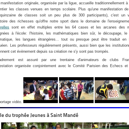
manifestation originale, organisée par la ligue, accueille traditionnellement à 
ntier les classes venues en temps scolaire. Plus qu'une manifestation d
quinzaine de classes soit un peu plus de 300 participants), c'est un vé
atoire des richesses qu'offre notre sport dans le domaine de l'enseignem
relles
sont en effet multiples entre les 64 cases et les arcanes des m
gnées à l'école: l'histoire, les mathématiques bien sûr, le découpage, le
ormatique, les langues étrangères... tout ou presque peut être traduit en
uéen. Les professeurs régulièrement présents, aussi bien que les institution
ennent cet évènement depuis sa création ne s'y sont pas trompés.
cadrement est assuré par une trentaine d'animateurs de clubs Franc
estation organisée conjointement avec le Comité Parisien des Echecs et
.
portage vidéo.
le du trophée Jeunes à Saint Mandé