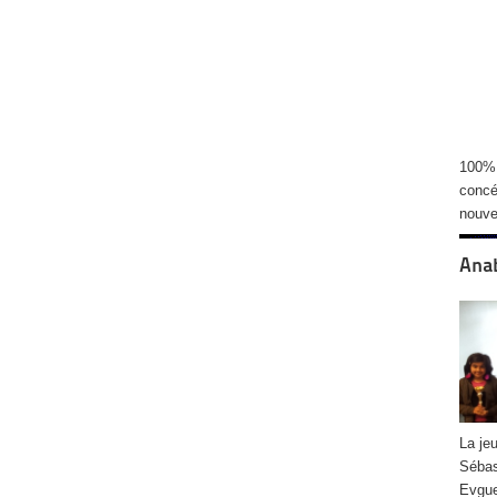
100%!
concé
nouve
Anab
La je
Sébas
Evgue