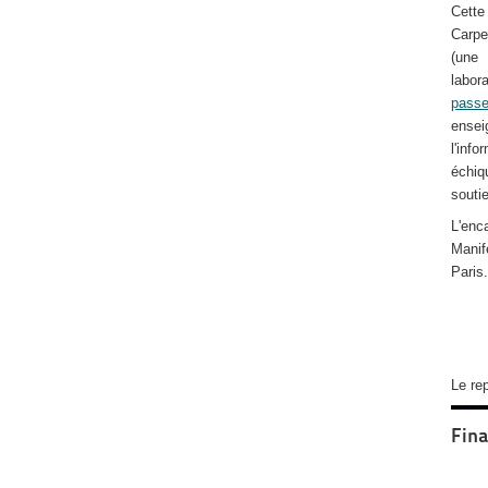
Cette 
Carpe
(une 
labor
passe
ensei
l'inf
échiq
souti
L'en
Manif
Paris
Le re
Fina