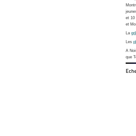
Montr
jeune
et 10
et Mo
La
gri
Les
p
A Noi
que T
Eche