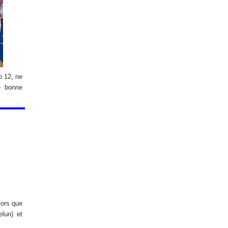
p 12, ne
e bonne
lors que
lun) et