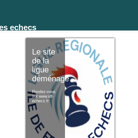
des echecs
Le site
de la
ligue
déménage
Rendez-vous
sur www.idf-
echecs.fr