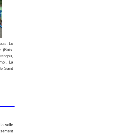
eurs. Le
 (Bois-
rengou,
rnoi. La
de Saint
la salle
issement