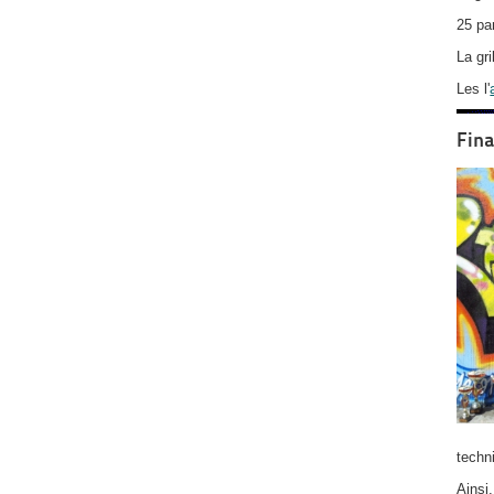
25 par
La gr
Les l'
Fina
techn
Ainsi