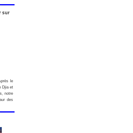
r sur
Après le
 Djia et
s, notre
aur des