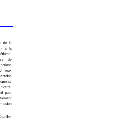
s de la
on, à la
ériums.
use de
ctions
 3 lieux
uantaine
ciements
vette,
nd pour
alement
ission
avalier,