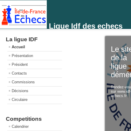
Ligue Idf des echecs
La ligue IDF
Accueil
Le sit
Présentation
de la
ligue
Président
démé
Contacts
Commissions
Rendez-vo
Décisions
sur www.idf
echecs.fr
Circulaire
Competitions
Calendrier