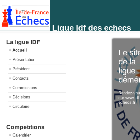
Ligue Idf des echecs
La ligue IDF
Accueil
Le sit
Présentation
de la
ligue
Président
démé
Contacts
Commissions
Rendez-vo
Décisions
sur www.idf
echecs.fr
Circulaire
Competitions
Calendrier