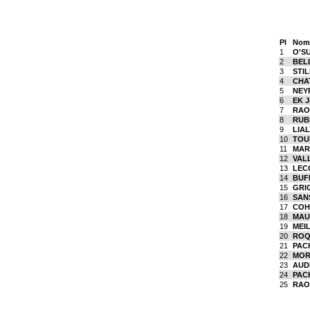
Pl
Nom
1
O'SU
2
BEL
3
STIL
4
CHA
5
NEY
6
EK J
7
RAO
8
RUBI
9
LIAL
10
TOU
11
MART
12
VALL
13
LECO
14
BUFF
15
GRI
16
SAN
17
COHE
18
MAU
19
MEIL
20
ROQU
21
PACH
22
MOR
23
AUD
24
PAC
25
RAOU