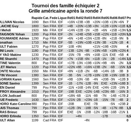
Tournoi des famille échiquier 2
Grille américaine après la ronde 7
Rapide
Cat.
Fede
Ligue
Rd01
Rd02
Rd03
Rd04
Rd05
Rd06
Rd07
Pt
LLIVAN Nicolas
1690
Ben
FRA
IDF
+16N
+23B
+3B
+20N
+10B
+13N
+6N
7
LAICHE Guy
1800
Sen
FRA
IDF
+4B
+20N
+13B
=3N
+12B
+10N
+11B
6,5
I Mehdi
1920
Min
FRA
IDF
+14N
+22B
-1N
=2B
+6N
+15B
+13N
5,5
TAIGNON Yohan
1200
Pup
FRA
IDF
-2N
=24B
+25B
+15B
+22N
+11B
+20N
5,5
ROUMANDE Adrien
1290
Pup
FRA
IDF
+6N
+14B
+15N
+22B
-8N
+21B
-9N
5
onathan
1710
Min
FRA
IDF
-5B
+19N
+10B
+13N
-3B
+12N
-1B
4
ULT Fabien
1270
Pup
FRA
IDF
-10B
+9N
+21N
+19B
+20N
4
NI Louis
1180
Pup
FRA
IDF
-13B
-12N
-9B
+19N
+5B
+18N
+22N
4
Y YAO Makine
1230
Pou
FRA
IDF
-15N
-7B
+8N
+16B
-11N
EXE
+5B
4
RE Shanthi
1470
Pup
FRA
IDF
+7N
+15B
-6N
=11B
-1N
-2B
+14N
3,5
INE Valentin
800
Pup
FRA
IDF
+17B
-13N
+19B
=10N
+9B
-4N
-2N
3,5
ET Marius
1220
Pup
FRA
IDF
=22N
+8B
+16N
+23B
-2N
-6B
-15N
3,5
NTE Nicolas
1550
Min
FRA
IDF
+8N
+11B
-2N
-6B
+14N
-1B
-3B
3
IN Vincent
1380
Sen
FRA
IDF
-3B
-5N
+17B
+18N
-13B
+19N
-10B
3
GORIAN Karen
1560
Sen
FRA
IDF
+9B
-10N
-5B
-4N
+20B
-3N
+12B
3
SONE Savino
1399
Sen
FRA
IDF
-1B
-17N
-12B
-9N
EXE
+23N
+18B
3
N Daniel
799
Pou
FRA
IDF
-11N
+16B
-14N
EXE
+24N
-22B
-19N
3
FROY Alexandre
1010
Ppo
FRA
IDF
-19B
EXE
+22N
-14B
+23N
-8B
-16N
3
LON Judicael
800
Ppo
FRA
IDF
+18N
-6B
-11N
-8B
-7N
-14B
+17B
2
E Frederic
1630
Sen
FRA
IDF
+21N
-2B
+23N
-1B
-15N
-7B
-4B
2
ORO Kate-Caroline
880
Ppo
FRA
IDF
-20B
EXE
-7B
-5N
+23B
2
AIS Thomas
799
Ppo
FRA
IDF
=12B
-3N
-18B
-5N
-4B
+17N
-8B
1,5
RAS Brieuc
799
Ppo
FRA
IDF
EXE
-1N
-20B
-12N
-18B
-16B
-21N
1
HORO Erlinda
1350
Sen
FRA
IDF
=4N
-17B
0,5
LT Allan
1199
Cad
FRA
IDF
-4N
0