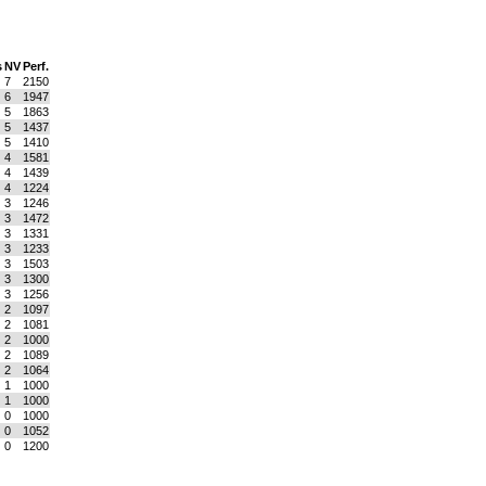
s
NV
Perf.
7
2150
6
1947
5
1863
5
1437
5
1410
4
1581
4
1439
4
1224
3
1246
3
1472
3
1331
3
1233
3
1503
3
1300
3
1256
2
1097
2
1081
2
1000
2
1089
2
1064
1
1000
1
1000
0
1000
0
1052
0
1200