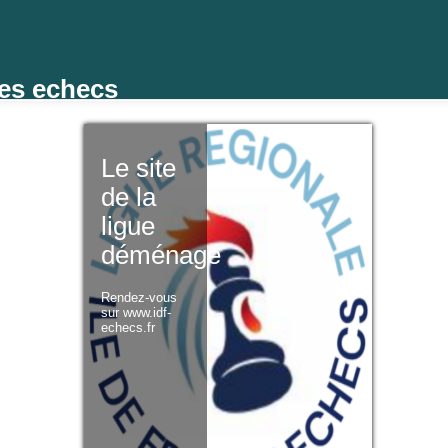
des echecs
Le site
de la
ligue
déménage
Rendez-vous
sur www.idf-
echecs.fr