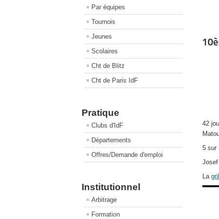
Par équipes
Tournois
Jeunes
10è
Scolaires
Cht de Blitz
Cht de Paris IdF
Pratique
42 jo
Clubs d'IdF
Matou
Départements
5 sur
Offres/Demande d'emploi
Josef
La
gr
Institutionnel
Arbitrage
Formation