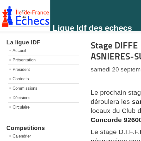
Ligue Idf des echecs
La ligue IDF
Stage DIFFE 
Accueil
ASNIERES-S
Présentation
samedi 20 septem
Président
Contacts
Commissions
Le prochain stag
Décisions
déroulera les
sa
Circulaire
locaux d
u
Club 
Concorde 9260
Competitions
Le stage D.I.F.F
Calendrier
nécessaires pou