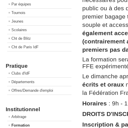
Par équipes
public ou à des
Tournois
premier bagage 
Jeunes
souple et access
Scolaires
également acces
Cht de Blitz
(contrairement a
Cht de Paris IdF
premiers pas d
La formation se
Pratique
FFE expérimenté 
Clubs d'IdF
Le dimanche apr
Départements
écrits et oraux
n
Offres/Demande d'emploi
la Fédération F
Horaires
: 9h - 
Institutionnel
DROITS D'INSC
Arbitrage
Inscription & p
Formation