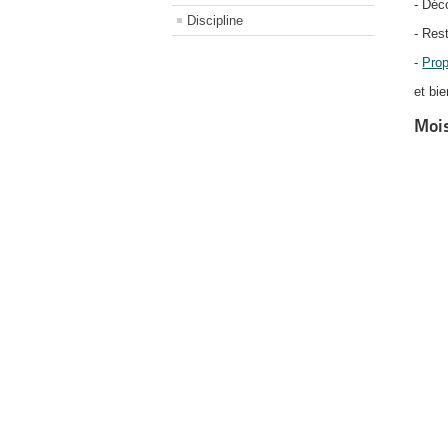
- Déc
Discipline
- Res
-
Prop
et bie
Mois