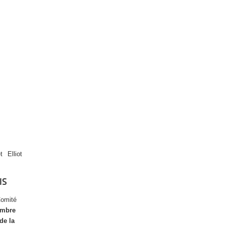
 Elliot
IS
Comité
embre
de la