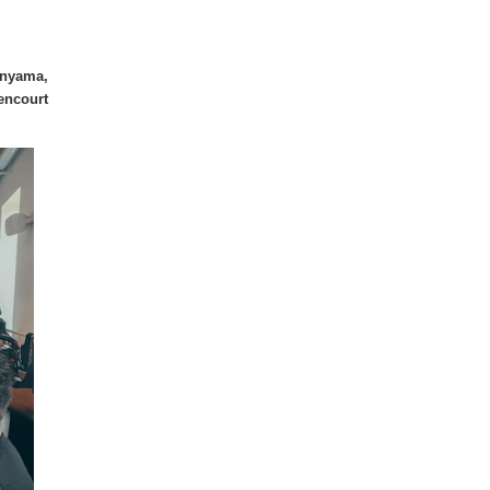
anyama,
encourt