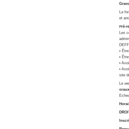
Gran
La fo
et an
ré-r
P
Les c
admini
DEFFE
• Êtr
• Êtr
• Avo
• Avo
site 
Le we
orau
Eche
Horai
DROI
Inscr
Rens