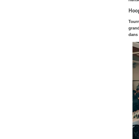
Hoo
Tourn
grand
dans 