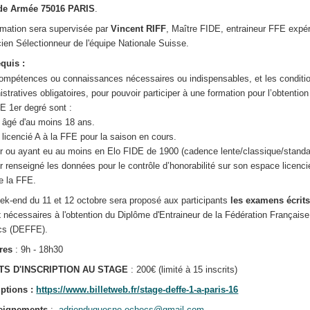
de Armée 75016 PARIS
.
rmation sera supervisée par
Vincent RIFF
, Maître FIDE, entraineur FFE expé
cien Sélectionneur de l'équipe Nationale Suisse.
equis :
ompétences ou connaissances nécessaires ou indispensables, et les conditi
stratives obligatoires, pour pouvoir participer à une formation pour l’obtention
 1er degré sont :
e âgé d'au moins 18 ans.
e licencié A à la FFE pour la saison en cours.
ir ou ayant eu au moins en Elo FIDE de 1900 (cadence lente/classique/standa
ir renseigné les données pour le contrôle d’honorabilité sur son espace licenci
de la FFE.
ek-end du 11 et 12 octobre sera proposé aux participants
les examens écrits
x
nécessaires à l'obtention du Diplôme d'Entraineur de la Fédération Français
cs (DEFFE).
res
: 9h - 18h30
TS D'INSCRIPTION AU STAGE
: 200€ (limité à 15 inscrits)
iptions :
https://www.billetweb.fr/stage-deffe-1-a-paris-16
eignements
:
adrienduquesne.echecs@gmail.com