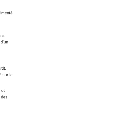
rimenté
ons
 d’un
rd).
é sur le
 et
e des