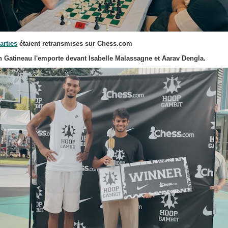
arties
étaient retransmises sur Chess.com
 Gatineau l'emporte devant Isabelle Malassagne et Aarav Dengla.