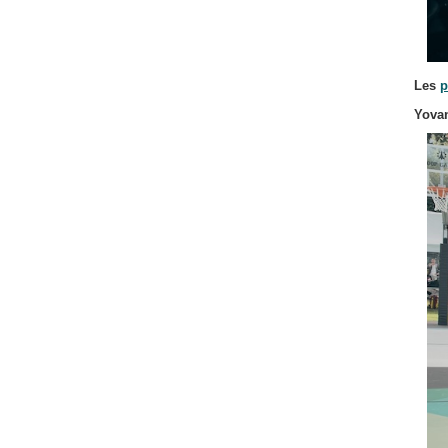
Les
p
Yovan