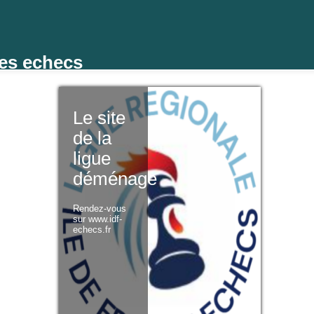
des echecs
Le site
de la
ligue
déménage
Rendez-vous
sur www.idf-
echecs.fr