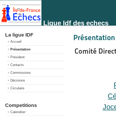
Ligue Idf des echecs
La ligue IDF
Présentation
Accueil
Comité Direc
Présentation
Président
Contacts
Commissions
Décisions
Circulaire
Cé
Competitions
Joc
Calendrier