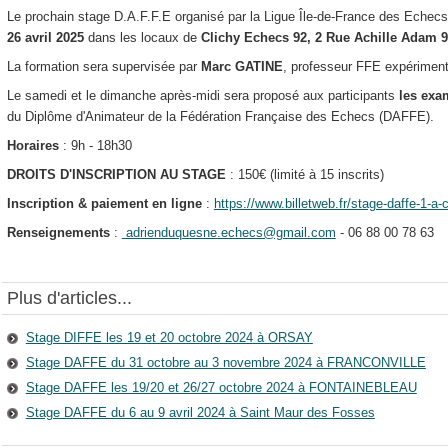
Le prochain stage D.A.F.F.E organisé par la Ligue Île-de-France des Echec
26 avril 2025
dans les locaux de
Clichy Echecs 92, 2 Rue Achille Adam 
La formation sera supervisée par
Marc GATINE
, professeur FFE expériment
Le samedi et le dimanche après-midi sera proposé aux participants
les exa
du Diplôme d'Animateur de la Fédération Française des Echecs (DAFFE).
Horaires
: 9h - 18h30
DROITS D'INSCRIPTION AU STAGE
: 150€ (limité à 15 inscrits)
Inscription & paiement en ligne
:
https://www.billetweb.fr/stage-daffe-1-a-
Renseignements
:
adrienduquesne.echecs@gmail.com
- 06 88 00 78 63
Plus d'articles...
Stage DIFFE les 19 et 20 octobre 2024 à ORSAY
Stage DAFFE du 31 octobre au 3 novembre 2024 à FRANCONVILLE
Stage DAFFE les 19/20 et 26/27 octobre 2024 à FONTAINEBLEAU
Stage DAFFE du 6 au 9 avril 2024 à Saint Maur des Fosses