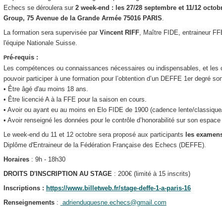
Echecs se déroulera sur
2 week-end : les 27/28 septembre et 11/12 octo
Group,
75 Avenue de la Grande Armée 75016 PARIS
.
La formation sera supervisée par
Vincent RIFF
, Maître FIDE, entraineur FF
l'équipe Nationale Suisse.
ré-requis :
P
Les compétences ou connaissances nécessaires ou indispensables, et les co
pouvoir participer à une formation pour l’obtention d’un DEFFE 1er degré son
• Être âgé d'au moins 18 ans.
• Être licencié A à la FFE pour la saison en cours.
• Avoir ou ayant eu au moins en Elo FIDE de 1900 (cadence lente/classique
• Avoir renseigné les données pour le contrôle d’honorabilité sur son espace 
Le week-end du 11 et 12 octobre sera proposé aux participants
les examens
Diplôme d'Entraineur de la Fédération Française des Echecs (DEFFE).
Horaires
: 9h - 18h30
DROITS D'INSCRIPTION AU STAGE
: 200€ (limité à 15 inscrits)
Inscriptions :
https://www.billetweb.fr/stage-deffe-1-a-paris-16
Renseignements
:
adrienduquesne.echecs@gmail.com