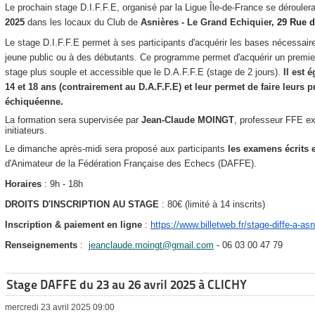
Le prochain stage D.I.F.F.E, organisé par la Ligue Île-de-France se dérouler
2025
dans les locaux d
u
Club de
Asnières - Le Grand Echiquier,
29 Rue 
Le stage D.I.F.F.E permet à ses participants d'acquérir les bases nécessai
jeune public ou à des débutants. Ce programme permet d'acquérir un premie
stage plus souple et accessible que le D.A.F.F.E (stage de 2 jours).
Il est 
14 et 18 ans (contrairement au D.A.F.F.E) et leur permet de faire leurs
échiquéenne.
La formation sera supervisée par
Jean-Claude MOINGT
, professeur FFE ex
initiateurs.
Le dimanche après-midi sera proposé aux participants
les examens écrits 
d'Animateur de la Fédération Française des Echecs (DAFFE).
Horaires
: 9h - 18h
DROITS D'INSCRIPTION AU STAGE
: 80€ (limité à 14 inscrits)
Inscription & paiement en ligne
:
https://www.billetweb.fr/stage-diffe-a-as
Renseignements
:
jeanclaude.moingt@gmail.com
-
06 03 00 47 79
Stage DAFFE du 23 au 26 avril 2025 à CLICHY
mercredi 23 avril 2025 09:00