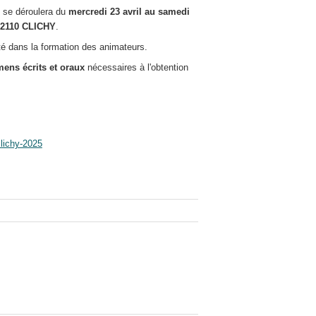
s se déroulera du
mercredi 23 avril au samedi
92110 CLICHY
.
é dans la formation des animateurs.
mens écrits et oraux
nécessaires à l'obtention
clichy-2025