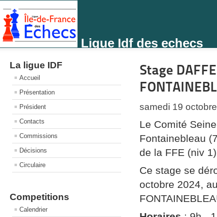
Ligue Idf des echecs
La ligue IDF
Stage DAFFE 
Accueil
FONTAINEB
Présentation
samedi 19 octobre
Président
Contacts
Le Comité Seine
Commissions
Fontainebleau (
Décisions
de la FFE (niv 1)
Circulaire
Ce stage se déro
octobre 2024, a
Competitions
FONTAINEBLEA
Calendrier
Horaires
: 9h - 