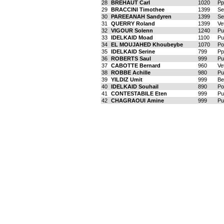
28
BREHAUT Carl
1020
Pp
29
BRACCINI Timothee
1399
Se
30
PAREEANAH Sandyren
1399
Se
31
QUERRY Roland
1399
Ve
32
VIGOUR Solenn
1240
Pu
33
IDELKAID Moad
1100
Pu
34
EL MOUJAHED Khoubeybe
1070
Po
35
IDELKAID Serine
799
Pp
36
ROBERTS Saul
999
Pu
37
CABOTTE Bernard
960
Ve
38
ROBBE Achille
980
Pu
39
YILDIZ Umit
999
Be
40
IDELKAID Souhail
890
Po
41
CONTESTABILE Eten
999
Pu
42
CHAGRAOUI Amine
999
Pu