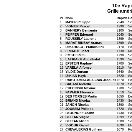
10e Rapi
Grille amér
Pl
Nom
Rapide
Ca
1
MAYER Philippe
2240
Se
2
VIGNIER Pascal
1990
Se
3
BANNERY Benjamin
2100
Se
4
PEIFFER Edouard
2040
Se
5
ROUSSELY Laurent
1399
Se
6
MARAT BIKBAY Atanas
1399
Se
7
DIMARUCUT Francis Erik
2170
Se
8
FRIHAUF Jozef
1730
Mi
9
COSTE Remi
1790
Se
10
LAFRIAKH Abdelhafid
1399
Se
11
EPSTEIN Raphael
1700
Se
12
VARELA Alfonso
1610
Ve
13
YILDIZ Dursun
1640
Se
14
IZIKIAN Hayk
1620
Se
15
RAKOTOMALALA Jean-Jacques
1570
Se
16
BACANI Ricardo
1870
Se
17
CHECINSKI Maxime
1700
Se
18
PAMMER Florence
1510
Se
19
DES FORGES Martin
1650
Be
20
BRIAND Nicolas
1430
Se
21
JANON Nicolas
1390
Se
22
JOUSSIM Philippe
1720
Se
23
PAOUNOFF Yoann
1430
Se
24
BETTAN Virgile
1399
Se
25
BETTAN Michel
1380
Se
26
VIGOUR Oanell
1090
Mi
27
CHEVALERIAS Guilhem
1070
Pu