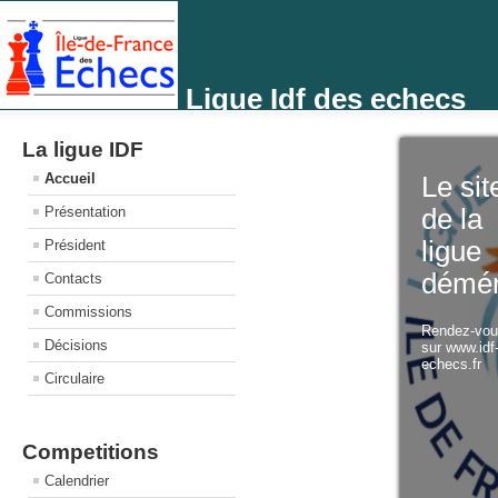
Ligue Idf des echecs
La ligue IDF
Accueil
Le sit
Présentation
de la
ligue
Président
démé
Contacts
Commissions
Rendez-vo
Décisions
sur www.idf
echecs.fr
Circulaire
Competitions
Calendrier