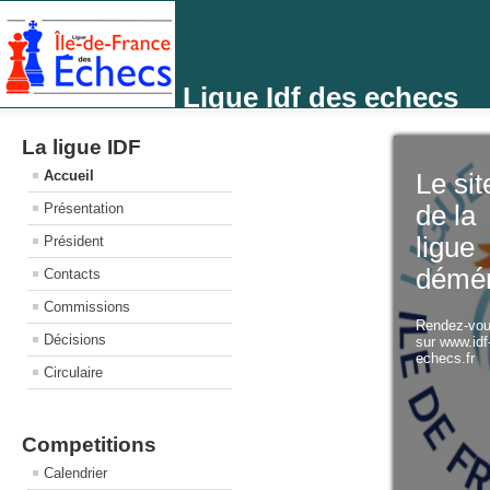
Ligue Idf des echecs
La ligue IDF
Accueil
Le sit
Présentation
de la
ligue
Président
démé
Contacts
Commissions
Rendez-vo
Décisions
sur www.idf
echecs.fr
Circulaire
Competitions
Calendrier