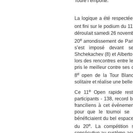
Toure l’emporte.
La logique a été respectée.
ont fini sur le podium du 11
déroulait samedi 26 novembr
e
20
arrondissement de Pari
s’est imposé devant se
Shchekachev (8) et Alberto 
lors des rencontres entre l
pris le meilleur contre ses
e
8
open de la Tour Blanch
solitaire et réalise une bel
e
Ce 11
Open rapide rest
participants - 138, record b
franciliens à cet événemen
pour que le tournoi se d
bénéficiaient du bel espace 
e
du 20
. La compétition 
consécutive au système accé