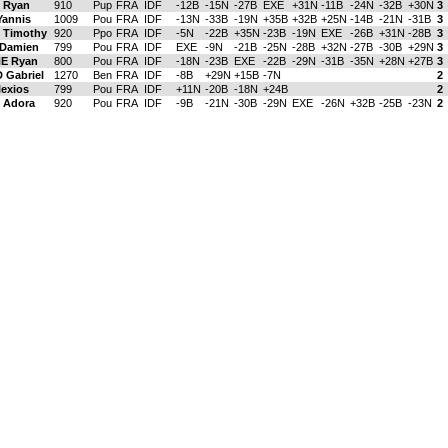
 Ryan
910
Pup
FRA
IDF
-12B
-15N
-27B
EXE
+31N
-11B
-24N
-32B
+30N
3
annis
1009
Pou
FRA
IDF
-13N
-33B
-19N
+35B
+32B
+25N
-14B
-21N
-31B
3
 Timothy
920
Ppo
FRA
IDF
-5N
-22B
+35N
-23B
-19N
EXE
-26B
+31N
-28B
3
Damien
799
Pou
FRA
IDF
EXE
-9N
-21B
-25N
-28B
+32N
-27B
-30B
+29N
3
E Ryan
800
Pou
FRA
IDF
-18N
-23B
EXE
-22B
-29N
-31B
-35N
+28N
+27B
3
Gabriel
1270
Ben
FRA
IDF
-8B
+29N
+15B
-7N
2
exios
799
Pou
FRA
IDF
+11N
-20B
-18N
+24B
2
 Adora
920
Pou
FRA
IDF
-9B
-21N
-30B
-29N
EXE
-26N
+32B
-25B
-23N
2