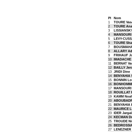
Pl
Nom
1
TOURE Vas
2
TOURE Ana
3
LISSIANSKY
4
MANSOURI
5
LEVY-CUSS
6
TOURE Sha
7
BOUSMAHA
8
ALLARY Ad
9
FRIHAUF J
10
IMADACHE 
11
BERNAT Vas
12
BAILLY Je
13
JRIDI Dine
14
BENYAHIA S
15
BONNIN Lo
16
BONHOMME
17
MANSOURI 
18
ROUILLAT R
19
KAMM Noa
20
ABOUBADR
21
BENYAHIA 
22
MAURICE L
23
IDER Jarga
24
KECMAN Dr
25
TROUDE Ni
26
BEDROSSIA
27
LENEZNER 