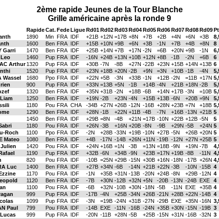
2ème rapide Jeunes de la Tour Blanche
Grille américaine après la ronde 9
Rapide
Cat.
Fede
Ligue
Rd01
Rd02
Rd03
Rd04
Rd05
Rd06
Rd07
Rd08
Rd09
P
anth
1890
Min
FRA
IDF
+21B
+12N
=17B
+8N
+7B
+2B
+4N
+6N
+3B
8,
nth
1600
Ben
FRA
IDF
+15B
+10N
+9B
+6N
+3B
-1N
+7B
+4B
+8N
8
 Garri
1470
Ben
FRA
IDF
+25B
+14N
+7B
+17N
-2N
=6B
+20N
+9B
-1N
6,
 Leo
1460
Pup
FRA
IDF
-16N
+24B
+13N
+10B
+12N
+8B
-1B
-2N
+6B
6
AC Arthur
1320
Pup
FRA
IDF
+30B
-7N
-8B
+27N
-22B
+23N
+15B
+14N
+13B
6
nthi
1520
Pup
FRA
IDF
+23N
+18B
+20N
-2B
+9N
=3N
+10B
-1B
-4N
5,
 Wassel
1680
Ppo
FRA
IDF
+22N
+5B
-3N
+33B
-1N
+12B
-2N
=11B
+17N
5,
rien
900
Pup
FRA
IDF
+33N
=13B
+5N
-1B
+14B
-4N
+21B
+18N
-2B
5,
ozef
1320
Ben
FRA
IDF
+35N
+31B
-2N
+18B
-6B
+14N
+17B
-3N
=10B
5,
Liam
1250
Ben
FRA
IDF
+19N
-2B
+23N
-4N
+15B
+13B
-6N
+20B
=9N
5,
sili
1180
Pou
FRA
CHA
-34B
+27N
+26B
-12N
-16B
+28N
+23B
=7N
+18B
5,
rome
1290
Ben
FRA
IDF
+28N
-1B
+22N
+11B
-4B
-7N
+16B
-13N
+21B
5
1450
Ben
FRA
IDF
+29B
=8N
-4B
+21N
=17B
-10N
+22B
+12B
-5N
5
abri
1180
Pou
FRA
IDF
+26N
-3B
+16N
+20B
-8N
-9B
+29N
-5B
+24N
5
u-Roch
1100
Ppo
FRA
IDF
-2N
+28B
-33N
+19B
-10N
+27B
-5N
+26B
+20N
5
 Mateo
1080
Ben
FRA
IDF
+4B
-17N
-14B
+26N
+11N
-19B
-12N
+27N
+25B
5
Julien
1420
Pou
FRA
IDF
+24N
+16B
=1N
-3B
=13N
=18B
-9N
+19N
-7B
4,
afael
1190
Pup
FRA
IDF
+32B
-6N
+34B
-9N
+23B
=17N
+19B
-8B
-11N
4,
h
820
Pou
FRA
IDF
-10B
=25N
+29B
-15N
+30B
+16N
-18N
-17B
+26N
4,
A Luc
1400
Ben
FRA
IDF
+27B
+34N
-6B
-14N
+21B
+22N
-3B
-10N
-15B
4
Ezzine
1170
Pou
FRA
IDF
-1N
+35B
+31N
-13B
-20N
+24B
-8N
+29B
-12N
4
eopold
1120
Ben
FRA
IDF
-7B
+30N
-12B
+32N
+5N
-20B
-13N
-24B
EXE
4
lan
1100
Pou
FRA
IDF
-6B
+32N
-10B
+30N
-18N
-5B
-11N
EXE
+35B
4
agan
999
Pup
FRA
IDF
-17B
-4N
+25B
-34N
+26B
-21N
+28B
+22N
-14B
4
colas
1099
Pup
FRA
IDF
-3N
=19B
-24N
+31B
-27N
-29B
EXE
+35N
-16N
3,
N Paul
799
Pou
FRA
IDF
-14B
EXE
-11N
-16B
-24N
+35B
+30N
-15N
-19B
3
Lucas
999
Pup
FRA
IDF
-20N
-11B
+28N
-5B
+25B
-15N
+31N
-16B
-32N
3