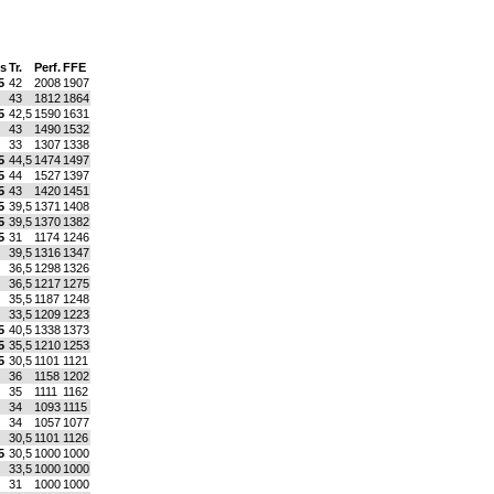
ts
Tr.
Perf.
FFE
5
42
2008
1907
43
1812
1864
5
42,5
1590
1631
43
1490
1532
33
1307
1338
5
44,5
1474
1497
5
44
1527
1397
5
43
1420
1451
5
39,5
1371
1408
5
39,5
1370
1382
5
31
1174
1246
39,5
1316
1347
36,5
1298
1326
36,5
1217
1275
35,5
1187
1248
33,5
1209
1223
5
40,5
1338
1373
5
35,5
1210
1253
5
30,5
1101
1121
36
1158
1202
35
1111
1162
34
1093
1115
34
1057
1077
30,5
1101
1126
5
30,5
1000
1000
33,5
1000
1000
31
1000
1000