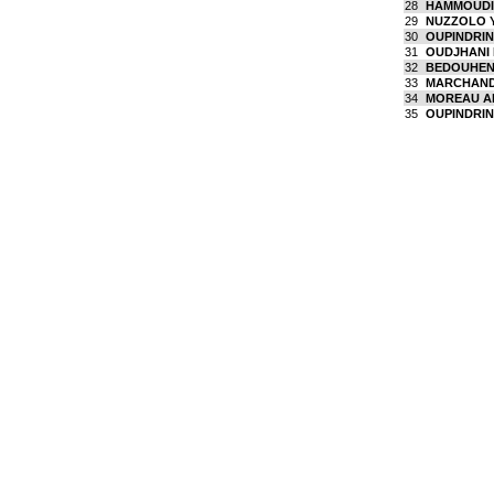
28
HAMMOUDI
29
NUZZOLO Y
30
OUPINDRIN
31
OUDJHANI 
32
BEDOUHEN
33
MARCHAND 
34
MOREAU Al
35
OUPINDRIN