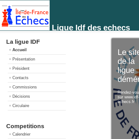
Ligue Idf des echecs
La ligue IDF
Accueil
Le sit
Présentation
de la
ligue
Président
démé
Contacts
Commissions
Rendez-vo
Décisions
sur www.idf
echecs.fr
Circulaire
Competitions
Calendrier