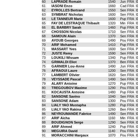
60
LAPRADE Romain
1540
Jun
FRA
I
61
IASONI Enzo
1660
Cad
FRA
I
62
EYROLLES Bertrand
1550
Sen
FRA
I
63
SYMBRAT Nicholas
1600
Sen
FRA
I
64
LE TANNEUR Marie
1600
Pup
FRA
I
65
FAY DE LESTRAQUE Thibault
1320
Min
FRA
I
66
EL BARBRY Sarah
1460
Pup
FRA
I
67
CHOSSON Nicolas
1710
Sen
FRA
I
68
SAMOUN Alain
1370
Sen
FRA
I
69
AYOUB Georges
1490
Pou
FRA
I
70
ARIF Mohamed
1410
Pup
FRA
I
71
MASSART Yves
1600
Sen
FRA
P
72
JUSTE Remy
1590
Sen
FRA
I
73
LOUKILI Wissam
1340
Pup
FRA
I
74
GRIMALDI Eliot
1370
Ben
FRA
I
75
GARNIER Lou-Anne
1490
Jun
FRA
I
76
AFRAOUI Laure
1200
Sen
FRA
I
77
LAMBERT Olivier
1620
Sen
FRA
I
78
VEYSSADE Pascal
1490
Sen
FRA
I
79
ALARY Antoine
1270
Pup
FRA
I
80
TREGOUBOV Maxime
1290
Pou
FRA
I
81
KOCAUSTA Antoine
1480
Pup
FRA
I
82
SANSONE Savino
1040
Sen
FRA
I
83
SANSONE Adam
1300
Pou
FRA
I
84
LIALY YAO Mustapha
1280
Pup
FRA
I
85
LIALY YAO Rakina
1260
Ben
FRA
I
86
NEYROUMANDE Fabrice
1490
Sen
FRA
I
87
ARIF Aicha
1160
Min
FRA
I
88
BOUDIGNON Serge
1290
Sen
FRA
I
89
ARIF Ahmed
1240
Pup
FRA
I
90
MEGUIRA David
1140
Pou
FRA
I
91
MORACCHINI Margaux
1070
Pou
FRA
I