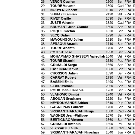
28
VERON Cyprien
2300
Sen
FRA
29
TOURE Vasanth
1800
Cad
FRA
I
30
NGUYEN Vincent
1610
Ben
FRA
I
31
SHIRAZI Kamran
2420
Vet
FRA
I
32
RIVET Cyrille
1890
Sen
FRA
I
33
JUSTE Valentin
1820
Cad
FRA
I
34
BRUMANT Jean-Claude
1800
Sen
FRA
I
35
ROQUE Gaetan
1820
Ben
FRA
I
36
SECQ Didier
1790
Sen
FRA
I
37
MAVOUNGOU Julien
1810
Sen
FRA
P
38
AFRAOUI Anaelle
1710
Ben
FRA
I
39
TOURE Ananth
1700
Ben
FRA
I
40
COJEST Jose
1950
Sen
FRA
I
41
MOHAMMAD GHASSEMI Vajieollah
1640
Vet
FRA
I
42
TOURE Shanthi
1630
Pup
FRA
I
43
GRIMALDI Serge
1660
Sen
FRA
I
44
CASSINARI Kevin
1660
Sen
FRA
I
45
CHOSSON Julien
1590
Ben
FRA
I
46
CARRAT Robert
1790
Vet
FRA
I
47
BASSINI Emile
1490
Pou
FRA
I
48
CLAIR Michael
2060
Sen
FRA
I
49
ROUX Jean-Francois
1760
Sen
FRA
P
50
VLAHOVIC Dimitri
1740
Vet
FRA
I
51
ABOUAN Stephane
1920
Sen
FRA
I
52
NEYROUMANDE Adrien
1610
Pup
FRA
I
53
GAGNEPAIN Laurent
1700
Sen
FRA
I
54
SRISKANTHARAJAH Niruja
1580
Cad
FRA
I
55
WAGNER Jean-Philippe
1670
Sen
FRA
I
56
BERTIGNAC Vincent
1660
Sen
FRA
57
GRIMALDI Antonin
1590
Pou
FRA
I
58
VEYSSADE Laura
1560
Cad
FRA
I
59
SRISKANTHARAJAH Niroshan
1540
Jun
FRA
I