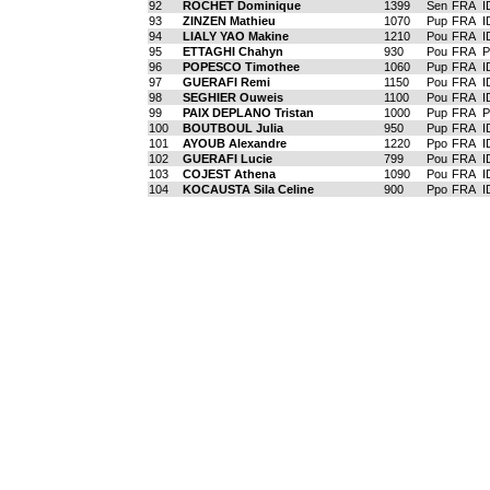
92
ROCHET Dominique
1399
Sen
FRA
I
93
ZINZEN Mathieu
1070
Pup
FRA
I
94
LIALY YAO Makine
1210
Pou
FRA
I
95
ETTAGHI Chahyn
930
Pou
FRA
P
96
POPESCO Timothee
1060
Pup
FRA
I
97
GUERAFI Remi
1150
Pou
FRA
I
98
SEGHIER Ouweis
1100
Pou
FRA
I
99
PAIX DEPLANO Tristan
1000
Pup
FRA
P
100
BOUTBOUL Julia
950
Pup
FRA
I
101
AYOUB Alexandre
1220
Ppo
FRA
I
102
GUERAFI Lucie
799
Pou
FRA
I
103
COJEST Athena
1090
Pou
FRA
I
104
KOCAUSTA Sila Celine
900
Ppo
FRA
I