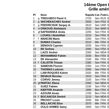
14ème Open In
Grille amér
Pl
Nom
Rapide
Cat.
Fede
L
1
g
TREGUBOV Pavel V.
2720
Sen
RUS
I
2
g
SHCHEKACHEV Andrei
2600
Sen
FRA
I
3
g
FEDORCHUK Sergey A.
2610
Sen
UKR
I
4
m
ONKOUD Abdelaziz
2510
Sen
MAR
I
5
gf
SAFRANSKA Anda
2200
Sen
FRA
I
6
LOUKILI Abdelillah
2210
Sen
FRA
I
7
f
MANCINI Mario
2260
Sen
FRA
I
8
DUMAS Charles
2010
Min
FRA
I
9
DENOUS Cyprien
2030
Sen
FRA
I
10
EK Sothea
2090
Sen
FRA
I
11
LAZO Andrei
2300
Sen
MDA
I
12
MOHAMMAD Fahim
2030
Ben
FRA
I
13
EK Alexandre
2160
Min
FRA
I
14
f
CALISTRI Tristan
2380
Sen
FRA
I
15
SAMOUN Florent
2350
Jun
FRA
I
16
THOMAS Ludovic
2090
Sen
FRA
I
17
LAM-ROQUES Kalvin
2020
Min
FRA
I
18
DEVAUX Nicolas
1910
Sen
FRA
I
19
CORVO Jimmy
2100
Sen
FRA
I
20
gf
PARTAC Elena
2060
Sen
MDA
I
21
GUEZ Fabien
2190
Sen
FRA
I
22
KIEFFER Anatole
1890
Ben
FRA
I
23
AZOUNI Anais
1700
Ben
FRA
I
24
f
BOCANCEA Dmitrii
2210
Sen
MDA
I
25
PRUVOT Louis
2040
Min
FRA
I
26
BELLAICHE Elise
2070
Min
FRA
I
27
OULD AHMED Samy
1800
Sen
FRA
I