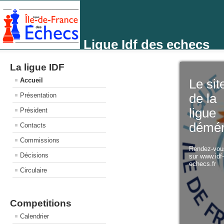
Ligue Idf des echecs
La ligue IDF
Accueil
Le sit
Présentation
de la
ligue
Président
démé
Contacts
Commissions
Rendez-vo
Décisions
sur www.idf
echecs.fr
Circulaire
Competitions
Calendrier