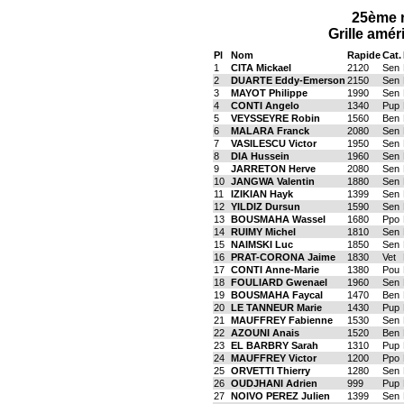
25ème r
Grille amér
Pl
Nom
Rapide
Cat.
1
CITA Mickael
2120
Sen
2
DUARTE Eddy-Emerson
2150
Sen
3
MAYOT Philippe
1990
Sen
4
CONTI Angelo
1340
Pup
5
VEYSSEYRE Robin
1560
Ben
6
MALARA Franck
2080
Sen
7
VASILESCU Victor
1950
Sen
8
DIA Hussein
1960
Sen
9
JARRETON Herve
2080
Sen
10
JANGWA Valentin
1880
Sen
11
IZIKIAN Hayk
1399
Sen
12
YILDIZ Dursun
1590
Sen
13
BOUSMAHA Wassel
1680
Ppo
14
RUIMY Michel
1810
Sen
15
NAIMSKI Luc
1850
Sen
16
PRAT-CORONA Jaime
1830
Vet
17
CONTI Anne-Marie
1380
Pou
18
FOULIARD Gwenael
1960
Sen
19
BOUSMAHA Faycal
1470
Ben
20
LE TANNEUR Marie
1430
Pup
21
MAUFFREY Fabienne
1530
Sen
22
AZOUNI Anais
1520
Ben
23
EL BARBRY Sarah
1310
Pup
24
MAUFFREY Victor
1200
Ppo
25
ORVETTI Thierry
1280
Sen
26
OUDJHANI Adrien
999
Pup
27
NOIVO PEREZ Julien
1399
Sen