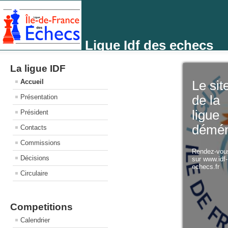
Ligue Idf des echecs
La ligue IDF
Accueil
Le sit
Présentation
de la
ligue
Président
démé
Contacts
Commissions
Rendez-vo
Décisions
sur www.idf
echecs.fr
Circulaire
Competitions
Calendrier