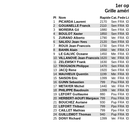
1er o
Grille amér
Pl
Nom
Rapide
Cat.
Fede
L
1
PICARDA Laurent
2170
Sen
FRA
I
2
GOUANELLE Franck
2110
Sen
FRA
I
3
MOREIRA Gil
1880
Sen
FRA
I
4
BOULOT Xavier
1850
Sen
FRA
I
5
ZURANO Alberto
1790
Vet
FRA
I
6
SALIOU Jean-Yves
2120
Sen
FRA
I
7
ROUX Jean-Francois
1730
Sen
FRA
P
8
BAHIN Alain
1550
Vet
FRA
C
9
LE GALVIC Oceane
1450
Min
FRA
I
10
VILLANOVE Jean-Francois
1620
Vet
FRA
I
11
ZELEWSKY Frank
1630
Sen
FRA
I
12
TROGNON Philippe
1470
Sen
FRA
I
13
JACQ Rene
1920
Sen
FRA
I
14
MAUVIEUX Quentin
1199
Min
FRA
I
15
SAISON Eric
1399
Vet
FRA
I
16
GUNN Sebastien
799
Pou
FRA
I
17
METAYER Michel
1440
Vet
FRA
P
18
PHILIPPE Baudouin
1399
Vet
FRA
I
19
LEFORT Guillaume
880
Pou
FRA
I
20
HERBERT-AOUFI Margaux
799
Pou
FRA
I
21
BOUCHEZ Auriane
930
Pup
FRA
I
22
LEFORT Thibaut
799
Ppo
FRA
I
23
CAILLET Mathias
799
Ppo
FRA
I
24
GUILLEMOT Thomas
940
Pup
FRA
I
25
DONY Richard
1399
Vet
FRA
I