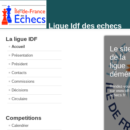
Ligue Idf des echecs
La ligue IDF
Accueil
Le sit
Présentation
de la
ligue
Président
démé
Contacts
Commissions
Rendez-vo
Décisions
sur www.idf
echecs.fr
Circulaire
Competitions
Calendrier