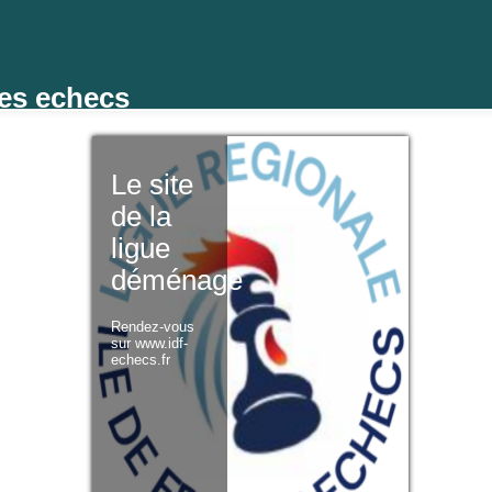
des echecs
Le site
de la
ligue
déménage
Rendez-vous
sur www.idf-
echecs.fr