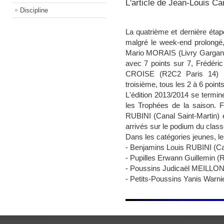
L'article de Jean-Louis Cam
Discipline
La quatrième et dernière éta
malgré le week-end prolongé
Mario MORAIS (Livry Gargan) e
avec 7 points sur 7, Frédé
CROISE (R2C2 Paris 14) so
troisième, tous les 2 à 6 points
L'édition 2013/2014 se termine
les Trophées de la saison.
F
RUBINI (Canal Saint-Martin
arrivés sur le podium du cla
Dans les catégories jeunes, l
e
- Benjamins
Louis RUBINI
(Ca
- Pupilles
Erwann Guillemin
(R
- Poussins Judicaël MEILLON
- Petits-Poussins
Yanis Warni