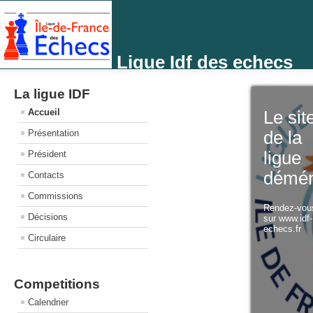
Ligue Idf des echecs
La ligue IDF
Accueil
Le sit
Présentation
de la
ligue
Président
démé
Contacts
Commissions
Rendez-vo
Décisions
sur www.idf
echecs.fr
Circulaire
Competitions
Calendrier