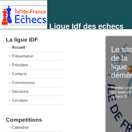
Ligue Idf des echecs
La ligue IDF
Accueil
Le sit
Présentation
de la
ligue
Président
démé
Contacts
Commissions
Rendez-vo
Décisions
sur www.idf
echecs.fr
Circulaire
Competitions
Calendrier