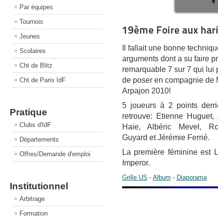
Par équipes
Tournois
19ème Foire aux hari
Jeunes
Il fallait une bonne techniqu
Scolaires
arguments dont a su faire p
Cht de Blitz
remarquable 7 sur 7
qui lui
de poser en compagnie de 
Cht de Paris IdF
Arpajon 2010!
5 joueurs à 2 points derri
Pratique
retrouve: Etienne Huguet,
Clubs d'IdF
Haie, Albéric Mevel, Ro
Guyard et Jérémie Ferrié.
Départements
La première féminine est 
Offres/Demande d'emploi
Imperor.
Grille US
-
Album
-
Diaporama
Institutionnel
Arbitrage
Formation