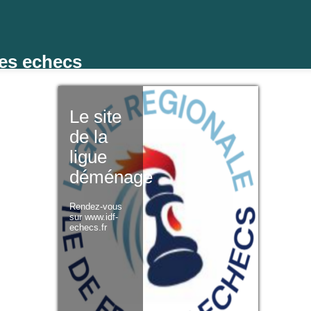
des echecs
Le site
de la
ligue
déménage
Rendez-vous
sur www.idf-
echecs.fr