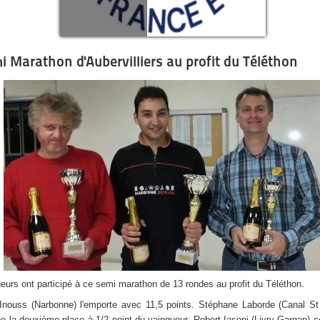
i Marathon d'Aubervilliers au profit du Téléthon
ueurs ont participé à ce semi marathon de 13 rondes au profit du Téléthon.
Inouss (Narbonne) l'emporte avec 11,5 points. Stéphane Laborde (Canal St
e la deuxième place à 1/2 point du vainqueur. Robert Iasoni (Livry-Gargan) 