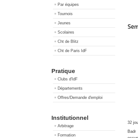
Par équipes
Tournois
Jeunes
Sem
Scolaires
Cht de Blitz
Cht de Paris IdF
Pratique
Clubs d'IdF
Départements
Offres/Demande d'emploi
Institutionnel
32 jo
Arbitrage
Badr 
Formation
occup