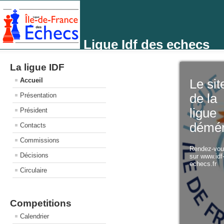
Ligue Idf des echecs
La ligue IDF
Accueil
Le sit
Présentation
de la
ligue
Président
démé
Contacts
Commissions
Rendez-vo
Décisions
sur www.idf
echecs.fr
Circulaire
Competitions
Calendrier