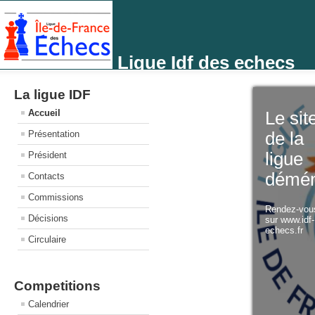
Ligue Idf des echecs
La ligue IDF
Accueil
Le sit
Présentation
de la
ligue
Président
démé
Contacts
Commissions
Rendez-vou
Décisions
sur www.idf
echecs.fr
Circulaire
Competitions
Calendrier