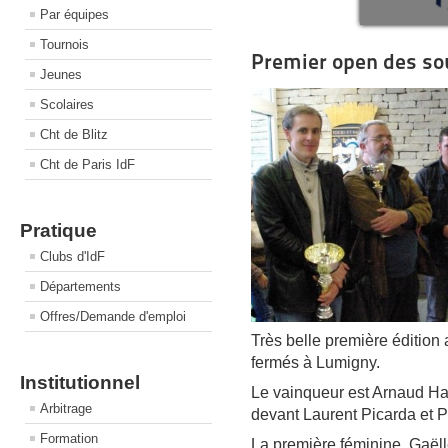
Par équipes
Tournois
Premier open des sou
Jeunes
Scolaires
Cht de Blitz
Cht de Paris IdF
Pratique
Clubs d'IdF
Départements
Offres/Demande d'emploi
Très belle première édition 
fermés à Lumigny.
Institutionnel
Le vainqueur est Arnaud Hai
Arbitrage
devant Laurent Picarda et 
Formation
La première féminine, Gaëll