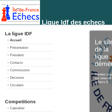
Ligue Idf des echecs
La ligue IDF
Accueil
Le sit
Présentation
de la
ligue
Président
démé
Contacts
Commissions
Rendez-vo
Décisions
sur www.idf
echecs.fr
Circulaire
Competitions
Calendrier