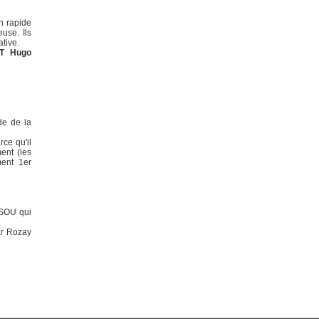
n rapide
use. Ils
ative.
T Hugo
de de la
rce qu'il
ent (les
ment 1er
SSOU qui
ar Rozay