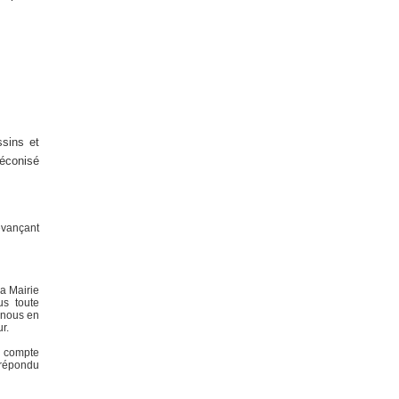
ssins et
réconisé
devançant
a Mairie
s toute
 nous en
ur.
e compte
 répondu