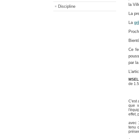
la Vi
Discipline
La pr
La
gr
Proch
Bient
Ce fe
pouss
par la
L'arti
MSEL
de 1.5
C'est 
que v
l'équi
effet,
avec 1
tenu q
présen