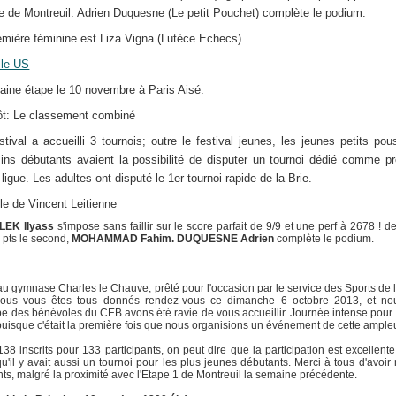
lle de Montreuil. Adrien Duquesne (Le petit Pouchet) complète le podium.
emière féminine est Liza Vigna (Lutèce Echecs).
ille US
aine étape le 10 novembre à Paris Aisé.
ôt: Le classement combiné
stival a accueilli 3 tournois; outre le festival jeunes, les jeunes petits pou
ins débutants avaient la possibilité de disputer un tournoi dédié comme p
 ligue. Les adultes ont disputé le 1er tournoi rapide de la Brie.
cle de Vincent Leitienne
LEK Ilyass
s'impose sans faillir sur le score parfait de 9/9 et une perf à 2678 ! 
 pts le second,
MOHAMMAD Fahim.
DUQUESNE Adrien
complète le podium.
au gymnase Charles le Chauve, prêté pour l'occasion par le service des Sports de l
ous vous êtes tous donnés rendez-vous ce dimanche 6 octobre 2013, et nou
pe des bénévoles du CEB avons été ravie de vous accueillir. Journée intense pour
 puisque c'était la première fois que nous organisions un événement de cette ample
38 inscrits pour 133 participants, on peut dire que la participation est excellent
u'il y avait aussi un tournoi pour les plus jeunes débutants. Merci à tous d'avoir
ts, malgré la proximité avec l'Etape 1 de Montreuil la semaine précédente.