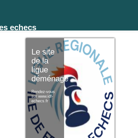
des echecs
Le site
de la
ligue
déménage
Rendez-vous
sur www.idf-
echecs.fr