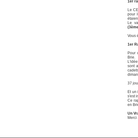
1er ra
Le CE
pour l
étaien
Le v
(3èm
Vous 
1er R
Pour 
Brie.
L'idée
sont a
cadet
diman
37 jou
Et un
s'est
Ce rap
en Bri
Un Vr
Merci 