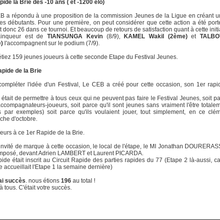
pide la Brie des -10 ans ( et -1200 élo)
B a répondu à une proposition de la commission Jeunes de la Ligue en créant u
es débutants. Pour une première, on peut considérer que cette action a été porte
t donc 26 dans ce tournoi. Et beaucoup de retours de satisfaction quant à cette initi
ainqueur est de
TIANSUNGA Kevin
(8/9),
KAMEL Wakil (2ème)
et
TALBO
e)
l'accompagnent sur le podium (7/9).
étiez 159 jeunes joueurs à cette seconde Etape du Festival Jeunes.
apide de la Brie
compléter l'idée d'un Festival, Le CEB a créé pour cette occasion, son 1er rapi
 était de permettre à tous ceux qui ne peuvent pas faire le Festival Jeunes, soit pa
ccompagnateurs-joueurs, soit parce qu'il sont jeunes sans vraiment l'être totalem
s par exemples) soit parce qu'ils voulaient jouer, tout simplement, en ce clé
che d'octobre.
eurs à ce 1er Rapide de la Brie.
 invité de marque à cette occasion, le local de l'étape, le MI Jonathan DOURERA
 imposé, devant Adrien LAMBERT et Laurent PICARDA.
ide était inscrit au Circuit Rapide des parties rapides du 77 (Etape 2 là-aussi, c
e accueillait l'Etape 1 la semaine dernière)
ai succès
. nous étions
196
au total !
à tous. C'était votre succès.