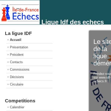
Ligue Idf des echecs
La ligue IDF
Accueil
Le sit
Présentation
de la
ligue
Président
démé
Contacts
Commissions
Rendez-vo
Décisions
sur www.idf
echecs.fr
Circulaire
Competitions
Calendrier