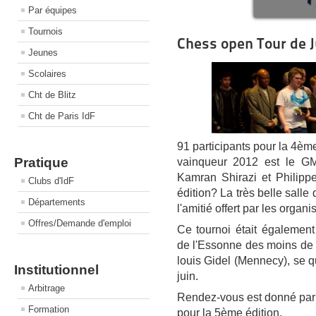
Par équipes
Tournois
Chess open Tour de J
Jeunes
Scolaires
Cht de Blitz
Cht de Paris IdF
91 participants pour la 4èm
Pratique
vainqueur 2012 est le GM
Kamran Shirazi et Philipp
Clubs d'IdF
édition? La très belle sall
Départements
l'amitié offert par les organis
Offres/Demande d'emploi
Ce tournoi était égalemen
de l'Essonne des moins de
louis Gidel (Mennecy), se q
Institutionnel
juin.
Arbitrage
Rendez-vous est donné par 
Formation
pour la 5ème édition.