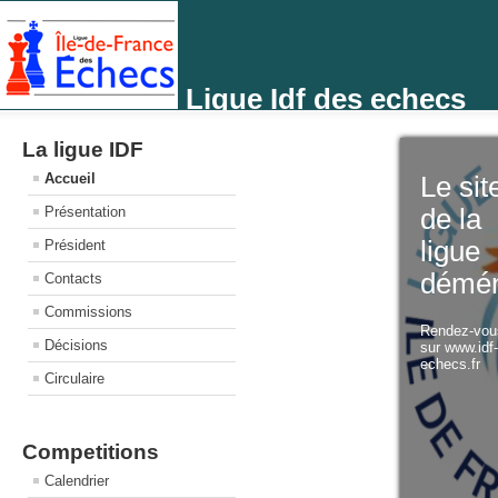
Ligue Idf des echecs
La ligue IDF
Accueil
Le sit
Présentation
de la
ligue
Président
démé
Contacts
Commissions
Rendez-vo
Décisions
sur www.idf
echecs.fr
Circulaire
Competitions
Calendrier