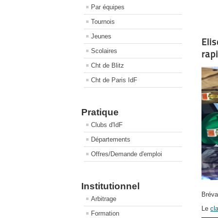
Par équipes
Tournois
Jeunes
Eli
Scolaires
rap
Cht de Blitz
Cht de Paris IdF
Pratique
Clubs d'IdF
Départements
Offres/Demande d'emploi
Institutionnel
Bréva
Arbitrage
Le
cl
Formation