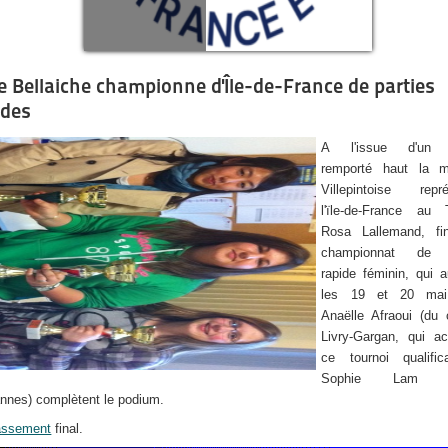
se Bellaiche championne d'Île-de-France de parties
ides
A l'issue d'un t
remporté haut la m
Villepintoise repré
l'ïle-de-France au 
Rosa Lallemand, fi
championnat de 
rapide féminin, qui a
les 19 et 20 mai
Anaëlle Afraoui (du 
Livry-Gargan, qui acc
ce tournoi qualifica
Sophie Lam (Li
nnes) complètent le podium.
assement
final.