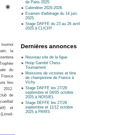
de Paris 2025
Calendrier 2025-2026
Examen d'arbitrage du 14 juin
2025
Stage DAFFE du 23 au 26 avril
2025 à CLICHY
ournoi
Dernières annonces
ain, la
sentera
Nouveau site de la ligue
Hoop Gambit Chess
Trophée
Tournament
nale du
Moissons de victoires et titre
France
de championne de France à
Vichy
ura lieu
Stage DAFFE les 27/28
 2012.
septembre et 04/05 octobre
club de
2025 à NOISIEL
ueillait
Stage DEFFE les 27/28
septembre et 11/12 octobre
tif) et
2025 à PARIS
meil-