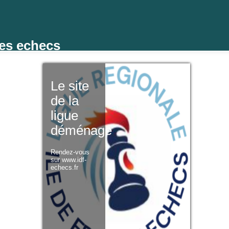
des echecs
Le site
de la
ligue
déménage
Rendez-vous
sur www.idf-
echecs.fr